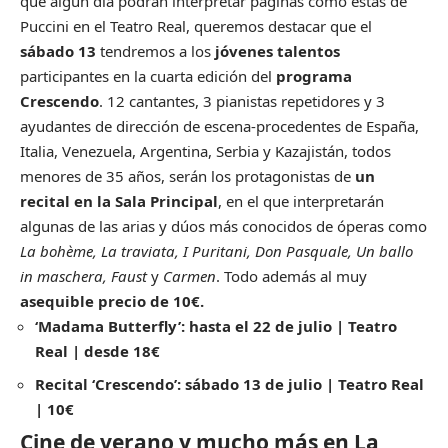
que algún día podrán interpretar páginas como estas de
Puccini en el Teatro Real, queremos destacar que el
sábado 13
tendremos a los
jóvenes talentos
participantes en la cuarta edición del
programa
Crescendo
. 12 cantantes, 3 pianistas repetidores y 3
ayudantes de dirección de escena-procedentes de España,
Italia, Venezuela, Argentina, Serbia y Kazajistán, todos
menores de 35 años, serán los protagonistas de
un
recital en la Sala Principal
, en el que interpretarán
algunas de las arias y dúos más conocidos de óperas como
La bohème, La traviata, I Puritani, Don Pasquale, Un ballo
in maschera, Faust
y
Carmen
. Todo además al muy
asequible precio de 10€.
‘Madama Butterfly’: hasta el 22 de julio | Teatro
Real | desde 18€
Recital ‘Crescendo’: sábado 13 de julio | Teatro Real
| 10€
Cine de verano y mucho más en La