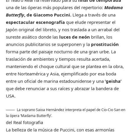
El Teatro Real ha reservado para su
final de temporada
una de las óperas más populares del repertorio:
Madama
Butterfly
, de Giacomo Puccini.
Llega a través de una
espectacular escenografía
que elude representar el
Japón original del libreto, y nos traslada a un arrabal del
sureste asiático donde las
luces de neón
brillan, los
anuncios publicitarios se superponen y la
prostitución
forma parte del paisaje nocturno de una gran urbe. La
traslación de ambientes y tiempos resulta acertada,
manteniendo el choque cultural que se plantea en la obra,
entre Norteamérica y Asia, ejemplificado por esa boda
entre un oficial de marina estadounidense y una
‘geisha’
que debe renunciar a sus raíces y abrazar la bandera de
USA.
La soprano Saioa Hernández interpreta el papel de Cio-Cio San en
la ópera ‘Madama Butterfly’.
del Real fotografia
La belleza de la música de Puccini, con esas armonías