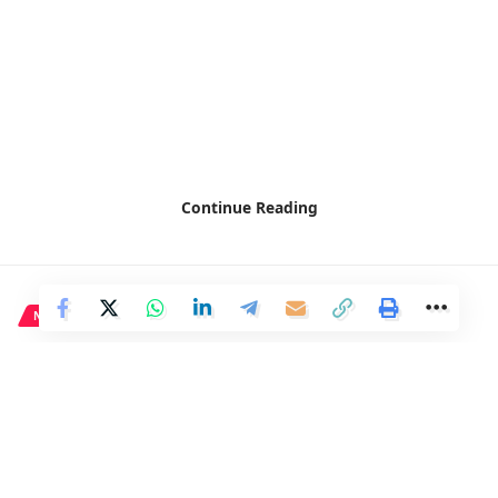
Continue Reading
NACIONAL
Moncloa se apresura a cerrar la
compra de cazas F-35 ante
posibles obstáculos de Trump.
2 Min Read