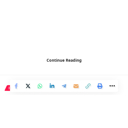
Continue Reading
INTERNACIONAL
¿Qué información se tiene
sobre Thomas Matthew Crooks,
el individuo que ha agredido a
Trump con un disparo?