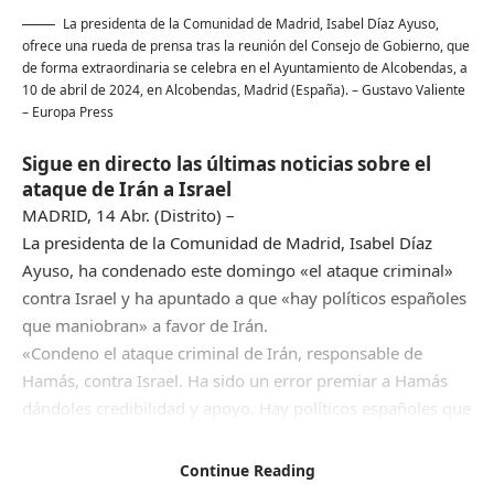
La presidenta de la Comunidad de Madrid, Isabel Díaz Ayuso,
ofrece una rueda de prensa tras la reunión del Consejo de Gobierno, que
de forma extraordinaria se celebra en el Ayuntamiento de Alcobendas, a
10 de abril de 2024, en Alcobendas, Madrid (España).
– Gustavo Valiente
– Europa Press
Sigue en directo las últimas noticias sobre el
ataque de Irán a Israel
MADRID, 14 Abr. (Distrito) –
La presidenta de la Comunidad de Madrid, Isabel Díaz
Ayuso, ha condenado este domingo «el ataque criminal»
contra Israel y ha apuntado a que «hay políticos españoles
que maniobran» a favor de Irán.
«Condeno el ataque criminal de Irán, responsable de
Hamás, contra Israel. Ha sido un error premiar a Hamás
dándoles credibilidad y apoyo. Hay políticos españoles que
maniobran a favor de Irán», ha sostenido en sus redes
sociales la dirigente madrileña, quien a renglón seguido ha
Continue Reading
sostenido que «no les importan ni las vidas, ni los