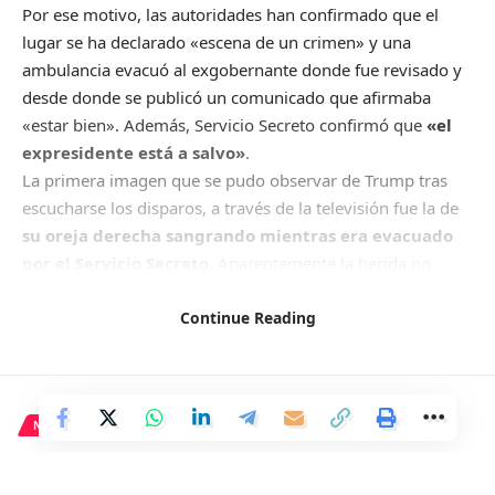
Por ese motivo, las autoridades han confirmado que el
lugar se ha declarado «escena de un crimen» y una
ambulancia evacuó al exgobernante donde fue revisado y
desde donde se publicó un comunicado que afirmaba
«estar bien». Además, Servicio Secreto confirmó que
«el
expresidente está a salvo»
.
La primera imagen que se pudo observar de Trump tras
escucharse los disparos, a través de la televisión fue la de
su oreja derecha sangrando mientras era evacuado
por el Servicio Secreto
. Aparentemente la herida no
parecía grave, porque abandonó el escenario por su
propio pie. Se desconoce por el momento si hay más
Continue Reading
heridos.
Trump se encontraba en el pueblo de Butler, Pittsburgh,
perteneciente al estado de Pennsylvania, que se encuentra
entre los estados clave de cara a las elecciones del próximo
NACIONAL
5 de noviembre cuando de repente, interrumpió su
El 112 atiende a 29.472
discurso para llevarse la mano a la oreja y quedar tendido