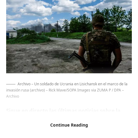
Archivo – Un soldado de Ucrania en Lisichansk en el marco de la
invasión rusa (archivo)
– Rick Mave/SOPA Images via ZUMA P / DPA –
Archivo
Sigue en directo las últimas noticias sobre la
guerra en Ucrania
MADRID, 24 May. (EUROPA PRESS) –
Continue Reading
Las Fuerzas Armadas de Ucrania han elevado este viernes