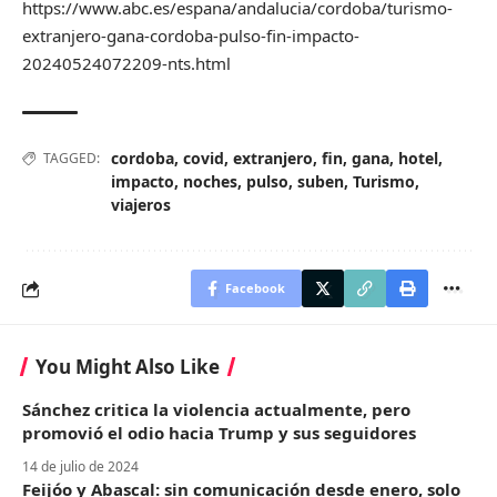
https://www.abc.es/espana/andalucia/cordoba/turismo-
extranjero-gana-cordoba-pulso-fin-impacto-
20240524072209-nts.html
cordoba
,
covid
,
extranjero
,
fin
,
gana
,
hotel
,
TAGGED:
impacto
,
noches
,
pulso
,
suben
,
Turismo
,
viajeros
Facebook
You Might Also Like
Sánchez critica la violencia actualmente, pero
promovió el odio hacia Trump y sus seguidores
14 de julio de 2024
Feijóo y Abascal: sin comunicación desde enero, solo