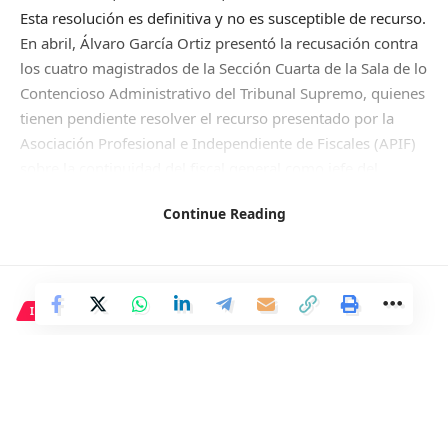
Esta resolución es definitiva y no es susceptible de recurso.
En abril, Álvaro García Ortiz presentó la recusación contra
los cuatro magistrados de la Sección Cuarta de la Sala de lo
Contencioso Administrativo del Tribunal Supremo, quienes
tienen pendiente resolver el recurso presentado por la
Asociación Profesional e Independiente de Fiscales (APIF)
sobre la continuidad del fiscal general como jefe del
Ministerio Público.
Continue Reading
Fuente (para controlar el refrito):
https://www.vozpopuli.com/espana/nuevo-varapalo-fiscal-
general-estado-supremo-rechaza-recusacion-contra-
INTERNACIONAL
cuatro-jueces.html
Israel es acusado por Qatar de
sabotear conversaciones al
Facebook
atacar a desplazados en Rafá,