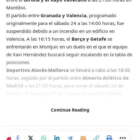
Montilivi.
El partido entre
Granada y Valencia
, programado
originalmente para el sábado 24 a las 14:00 horas, fue
suspendido debido a un incendio en un edificio en
Valencia. A las 16:15 horas, el
Barça y Getafe
se
enfrentarán en Montjuic en un duelo en el que el equipo
de Xavi Hernández buscará seguir escalando en la tabla de
posiciones.
Deportivo Alavés-Mallorca
se llevará a cabo a las 18:30
horas, seguido por el partido entre
Almería-Atlético de
Madrid
a las 21:00 horas, para cerrar el sábado 24 de
febrero. El domingo 25 se jugarán los partidos
Cádiz-
Celta (14:00 horas), Betis-Athletic Club (16:15h) y Las
Palmas – Osasuna (18:30h).
Continue Reading
Finalmente, el Real Madrid de Carlo Ancelotti se enfrentará