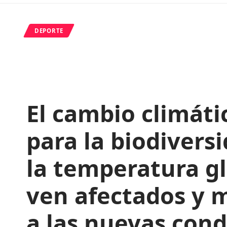
DEPORTE
El cambio climát
para la biodiver
la temperatura g
ven afectados y 
a las nuevas cond