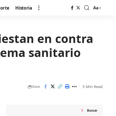
orte
Historia
Aa
Font
Resizer
iestan en contra
tema sanitario
3 Min Read
Share
Buscar