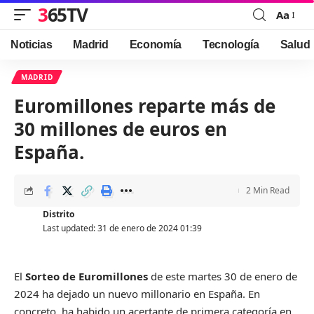
365TV
Aa
Font
Resizer
Noticias
Madrid
Economía
Tecnología
Salud
MADRID
Euromillones reparte más de
30 millones de euros en
España.
2 Min Read
Distrito
Last updated: 31 de enero de 2024 01:39
El
Sorteo de Euromillones
de este martes 30 de enero de
2024 ha dejado un nuevo millonario en España. En
concreto, ha habido un acertante de primera categoría en