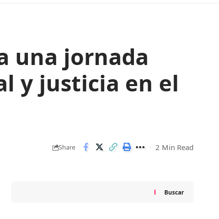
ia una jornada
l y justicia en el
2 Min Read
Share
Buscar