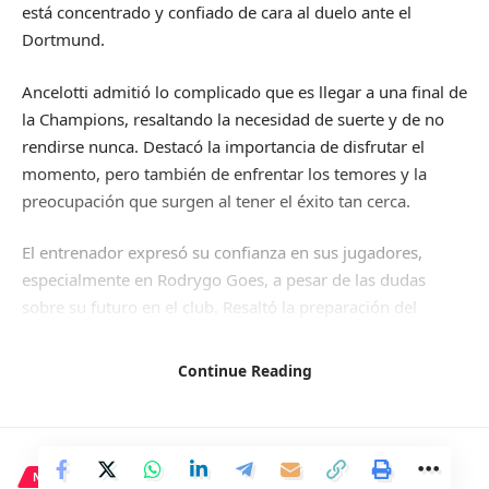
está concentrado y confiado de cara al duelo ante el
Dortmund.
Ancelotti admitió lo complicado que es llegar a una final de
la Champions, resaltando la necesidad de suerte y de no
rendirse nunca. Destacó la importancia de disfrutar el
momento, pero también de enfrentar los temores y la
preocupación que surgen al tener el éxito tan cerca.
El entrenador expresó su confianza en sus jugadores,
especialmente en Rodrygo Goes, a pesar de las dudas
sobre su futuro en el club. Resaltó la preparación del
equipo y la concentración en el partido más importante de
la temporada, con respeto hacia el rival.
Continue Reading
Ancelotti no apelará directamente a las emociones en la
charla previa al partido, sino que se centrará en transmitir
ideas claras a los jugadores. Destacó la calidad y el
NACIONAL