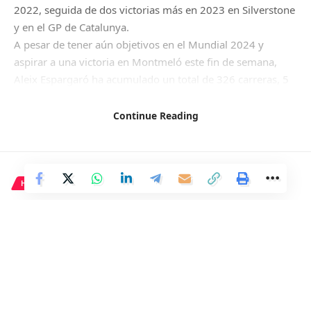
2022, seguida de dos victorias más en 2023 en Silverstone
y en el GP de Catalunya.
A pesar de tener aún objetivos en el Mundial 2024 y
aspirar a una victoria en Montmeló este fin de semana,
Aleix Espargaró ha acumulado un total de 326 carreras, 5
‘poles position’, 12 podios y 3 victorias en todas las
categorías a lo largo de sus 20 años en el mundo del
Continue Reading
motociclismo.
HISTORIA
Facebook
Epicuro enseñaba a mujeres y a
esclavos: el filósofo que
desafiaba las convenciones
sociales.