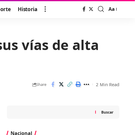
orte
Historia
Aa
Font
Resizer
us vías de alta
2 Min Read
Share
Buscar
Nacional