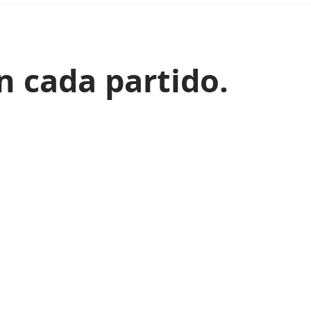
n cada partido.
1 Min Read
Share
Buscar
Nacional
Sánchez critica la violencia actualmente, pero
promovió el odio hacia Trump y sus seguidores
Nacional