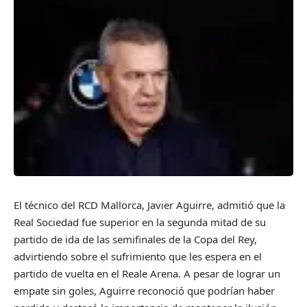
El técnico del RCD Mallorca, Javier Aguirre, admitió que la
Real Sociedad fue superior en la segunda mitad de su
partido de ida de las semifinales de la Copa del Rey,
advirtiendo sobre el sufrimiento que les espera en el
partido de vuelta en el Reale Arena. A pesar de lograr un
empate sin goles, Aguirre reconoció que podrían haber