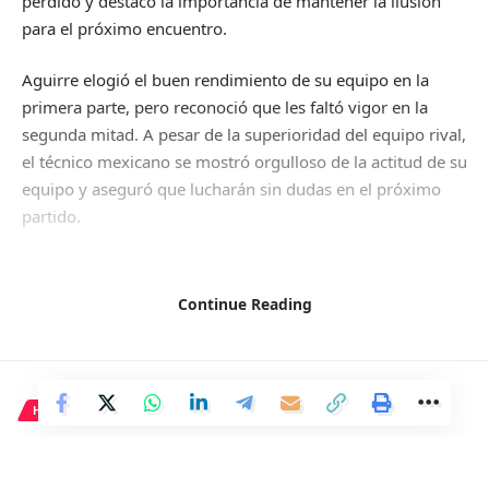
perdido y destacó la importancia de mantener la ilusión
para el próximo encuentro.
Aguirre elogió el buen rendimiento de su equipo en la
primera parte, pero reconoció que les faltó vigor en la
segunda mitad. A pesar de la superioridad del equipo rival,
el técnico mexicano se mostró orgulloso de la actitud de su
equipo y aseguró que lucharán sin dudas en el próximo
partido.
El entrenador resaltó la importancia de no dar por muerto
a ningún equipo y confirmó que la prioridad ahora es
Continue Reading
concentrarse en el próximo partido de liga contra el Rayo
Vallecano. Además, señaló la importancia del apoyo de la
afición y la lesión del delantero Abdón Prats, así como la
expectativa de mejorar con la incorporación de Nemanja
HISTORIA
Radonjic.
La ciudad misteriosa y
En resumen, Aguirre destacó la importancia de mantener