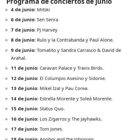
Programa de conciertos de junio
4 de junio
: Mitski
6 de junio
: Sen Senra
7 de junio
: PJ Harvey
8 de junio
: Rulo y la Contrabanda y Paul Alone.
9 de junio
: Tomatito y Sandra Carrasco & David de
Arahal.
11 de junio
: Caravan Palace y Travis Birds.
12 de junio
: El Columpio Asesino y Sidonie.
13 de junio
: Mikel Izal y Pau Corea.
14 de junio
: Estrella Morente y Soleá Morente.
15 de junio
: Status Quo.
16 de junio
: Los Zigarros y The Jayhawks.
17 de junio
: Tom Jones.
18 de junio
: Anohni and the Johnsons.