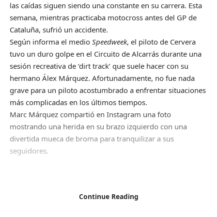
las caídas siguen siendo una constante en su carrera. Esta
semana, mientras practicaba motocross antes del GP de
Cataluña, sufrió un accidente.
Según informa el medio
Speedweek
, el piloto de Cervera
tuvo un duro golpe en el Circuito de Alcarrás durante una
sesión recreativa de ‘dirt track’ que suele hacer con su
hermano Álex Márquez. Afortunadamente, no fue nada
grave para un piloto acostumbrado a enfrentar situaciones
más complicadas en los últimos tiempos.
Marc Márquez compartió en Instagram una foto
mostrando una herida en su brazo izquierdo con una
divertida mueca de broma para tranquilizar a sus
seguidores.
A pesar de la caída, Marc Márquez estará presente en el
Continue Reading
circuito catalán este domingo. Está decidido a lograr la
ansiada victoria con su Ducati, y aunque Montmeló no es su