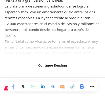
frente a una gran versión del balear.
La plataforma de streaming estadounidense logró el
esperado show con un emocionante duelo entre los dos
tenistas españoles. La leyenda frente al prodigio, con
12.000 espectadores en el estadio del casino y millones de
personas disfrutando desde sus hogares a través de
Netflix.
Tanto Nadal como Alcaraz se tomaron el espectáculo muy
en serio, demostrando que están en buena forma física
tras sus recientes percances, con la vista puesta en el
torneo de Indian Wells, el primer Masters 1.000 de la
temporada que comienza este lunes.
Continue Reading
En un inicio, Nadal dominó el encuentro con su
característica derecha, logrando un quiebre temprano y
manteniendo una ventaja que Alcaraz no lograba recortar.
Sin embargo, en el segundo set el joven murciano entró
HISTORIA
más centrado y logró tomar la delantera, llevándose la
Una artista olvidada del
manga con un marcador de 6-4.