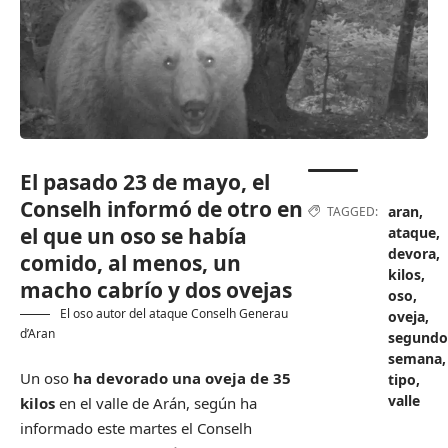
El pasado 23 de mayo, el
Conselh informó de otro en
aran
,
TAGGED:
el que un oso se había
ataque
,
devora
,
comido, al menos, un
kilos
,
macho cabrío y dos ovejas
oso
,
El oso autor del ataque
Conselh Generau
oveja
,
d’Aran
segundo
semana
,
Un oso
ha devorado una oveja de 35
tipo
,
valle
kilos
en el valle de Arán, según ha
informado este martes el Conselh