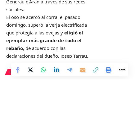
Generau d’Aran a través de sus redes
sociales.
El oso se acercó al corral el pasado
domingo, superó la verja electrificada
que protegía a las ovejas y
eligió el
ejemplar más grande de todo el
rebaño
, de acuerdo con las
declaraciones del dueño, Josep Tarrau,
recogidas por ‘CatalunyaPress’.
Se trata del segundo ataque de este tipo
INTERNACIONAL
en apenas unos días. El pasado 23 de
Yihad Islámica publica un
mayo, el Conselh informó de otro en el
video de rehén en Gaza
que un oso se había comido, al menos,
un macho cabrío y dos ovejas
.
Agents de Miei Ambient del
2 Min Read
Conselh Generau d’Aran an
Distrito
constatat un atac d’os a ua
Last updated: 28 de mayo de 2024 22:32
oelha en municipi de Naut
Aran.