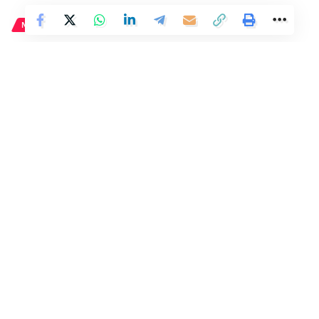
NACIONAL
La planta de Lidl que se vende
mucho: ideal para pisos y su
precio es de 6 euros
2 Min Read
Distrito
Last updated: 13 de junio de 2024 07:21
La singular estela del escultor real Bek y su esposa
Tahery
Leer artículo
El Sultán
conocerá de primera mano la leyenda sobre
mi crueldad
y sed de sangre, forjada en la región de