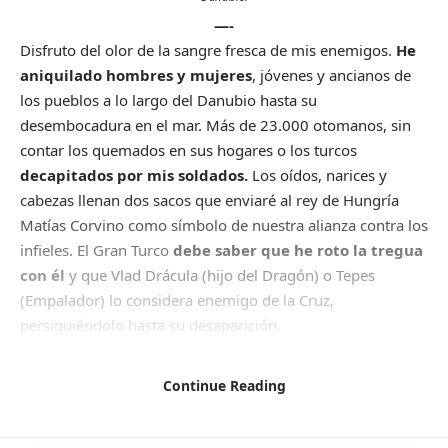
—-
Disfruto del olor de la sangre fresca de mis enemigos.
He
aniquilado hombres y mujeres
, jóvenes y ancianos de
los pueblos a lo largo del Danubio hasta su
desembocadura en el mar. Más de 23.000 otomanos, sin
contar los quemados en sus hogares o los turcos
decapitados por mis soldados.
Los oídos, narices y
cabezas llenan dos sacos que enviaré al rey de Hungría
Matías Corvino como símbolo de nuestra alianza contra los
infieles. El Gran Turco
debe saber que he roto la tregua
con él
y que Vlad Drácula (hijo del Dragón) o Tepes
(Empalador) lo considera enemigo de la Cruz,
persiguiéndolo hasta su desaparición.
Artículo recomendado
Continue Reading