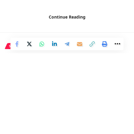
Continue Reading
SOCIEDAD
Estancia en hotel incluye
comida y terapias con orina y
saliva fraudulentas
2 Min Read
Distrito
Last updated: 5 de abril de 2024 05:21