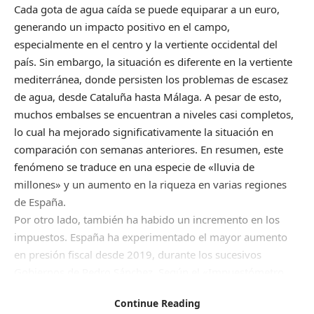
Cada gota de agua caída se puede equiparar a un euro,
generando un impacto positivo en el campo,
especialmente en el centro y la vertiente occidental del
país. Sin embargo, la situación es diferente en la vertiente
mediterránea, donde persisten los problemas de escasez
de agua, desde Cataluña hasta Málaga. A pesar de esto,
muchos embalses se encuentran a niveles casi completos,
lo cual ha mejorado significativamente la situación en
comparación con semanas anteriores. En resumen, este
fenómeno se traduce en una especie de «lluvia de
millones» y un aumento en la riqueza en varias regiones
de España.
Por otro lado, también ha habido un incremento en los
impuestos. España ha experimentado el mayor aumento
en presión fiscal desde 2019, durante los sucesivos
Gobiernos de Pedro Sánchez. Según el «Impuestómetro
2024» del Instituto Juan de Mariana, el país ha sido el que
Continue Reading
más ha aumentado la carga impositiva en comparación