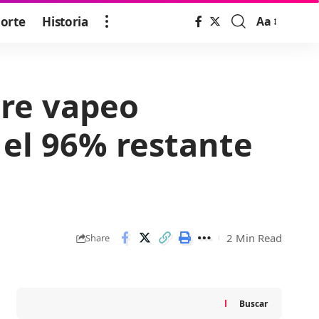
orte
Historia
Aa
Font
Resizer
bre vapeo
 el 96% restante
2 Min Read
Share
Buscar