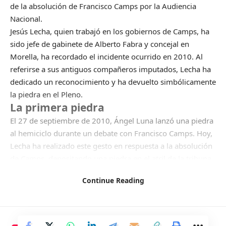
de la absolución de Francisco Camps por la Audiencia
Nacional.
Jesús Lecha, quien trabajó en los gobiernos de Camps, ha
sido jefe de gabinete de Alberto Fabra y concejal en
Morella, ha recordado el incidente ocurrido en 2010. Al
referirse a sus antiguos compañeros imputados, Lecha ha
dedicado un reconocimiento y ha devuelto simbólicamente
la piedra en el Pleno.
La primera piedra
El 27 de septiembre de 2010, Ángel Luna lanzó una piedra
al hemiciclo durante un debate con Francisco Camps. Hoy,
Lecha ha realizado este gesto en respuesta a la absolución
de Camps, depositando una piedra en el atril de la tribuna
de oradores.
Continue Reading
La piedra de Jesús Lecha
Jesús Lecha ha recordado el incidente de 2010 y ha
devuelto simbólicamente la piedra, destacando la
inocencia de Camps. Este gesto ha sido aplaudido por los