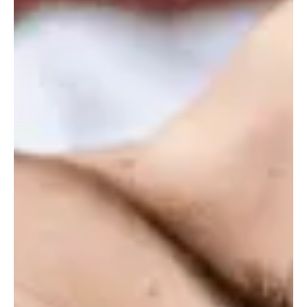
que se le atribuyen algunas propiedades terapéuticas,
como reducir el estrés o mejorar la concentración.
¿Qué es el ruido marrón?
Antes de conocer a fondo qué es el ruido marrón, es
importante explicar por qué se asocian a los ruidos con
algunos colores.
Los colores en los sonidos representan
la distribución de la energía de la señal sonora en el
dominio de la frecuencia
. Por ejemplo, mientras que el
color blanco contiene todas las longitudes de onda
visibles, el ruido blanco posee energía uniforme en todas
las frecuencias audibles.
En el caso del ruido marrón, sin embargo,
el nombre
proviene del inglés
brown
(«marrón») y
puntualmente de Robert Brown
, un científico a quien
se le atribuye el descubrimiento del movimiento de
partículas suspendidas en un fluido.
Se trata de un ruido en el que las frecuencias más bajas se
reproducen a un nivel más alto y las frecuencias más altas