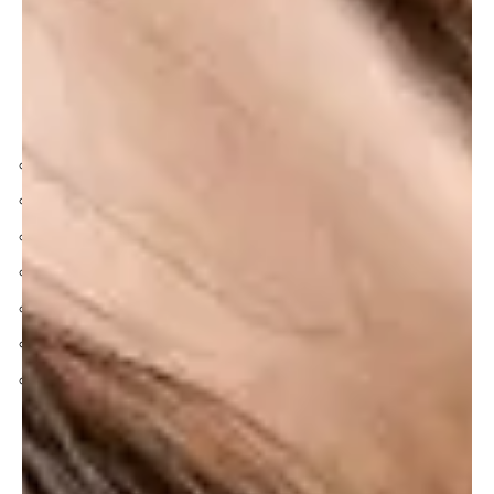
son muy suaves. Esto produce que el oído lo perciba como
un sonido relajante y agradable.
En concreto, el ruido marrón es una especie de rugido
lejano y sostenido que puede oírse en muchas situaciones
de la vida cotidiana. Por ejemplo:
Una cascada fuerte.
Un río caudaloso corriendo.
Una ducha contra el suelo de loza.
Una tormenta muy intensa afuera.
El zumbido del motor de un avión en el aire.
El zumbido de una lavadora en funcionamiento.
El murmullo fuerte de un aeropuerto o un restaurante.
¿Cuáles son las diferencias entre ruido blanco,
ruido marrón y ruido rosa?
Quizás has oído hablar del ruido blanco o el ruido rosa
antes que el ruido marrón.
Lo cierto es que los tres son