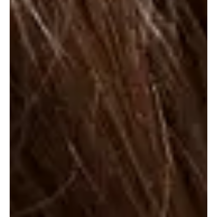
nivel más suave.
Esto da como resultado un sonido más
envolvente y profundo en comparación con el ruido
blanco y el ruido rosa
.
¿Cuáles son los beneficios más
comunes asociados al ruido marrón?
El ruido marrón es eficaz para relajarse y mantenerse enfocado.
Ahora bien, ¿funciona el ruido marrón como una terapia
del sonido, semejante a la sonoterapia o la musicoterapia,
por ejemplo?
En principio, existen algunas evidencias
que sugieren que los sonidos inmersivos, como el
ruido marrón, pueden ayudar a concentrarnos y
relajarnos
.
De hecho, en plataformas como YouTube o Spotify, así
como en
apps
para mejorar el sueño puedes encontrar
muchos vídeos o audios con varias horas de ruido marrón,
cuyo objetivo es que los usuarios descansen mejor o
puedan estudiar y trabajar más enfocados.