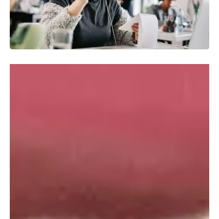
El ruido marrón es un sonido constante, como el rugido
del motor de un avión, que puede ayudarte a conciliar el
sueño o concentrarte. ¿Funciona realmente? ¿Podría ser
perjudicial? ¡Sigue leyendo!
Última actualización:
12 abril, 2024
Seguro has oído hablar alguna vez del ruido blanco, aquel
sonido constante que puede generar un ventilador
encendido o la estática de una radio. Para muchas
personas, este tipo de ruido puede ser relajante. Sin
embargo, ¿sabías que no es el único ruido asociado con un
color?
Uno menos conocido, pero con potenciales beneficios,
es el ruido marrón
. Se trata de un zumbido constante al