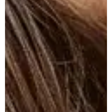
considerados «ruidos aleatorios»; es decir, ruidos
cuya amplitud varía de manera aleatoria en el
tiempo
.
La diferencia para la percepción humana en
estos tres casos puede ser bastante sutil.
Sin embargo,
el ruido blanco es un sonido más estático
que mezcla sonidos de todas las frecuencias audibles
y es considerado un poco más «crudo», en comparación
con los otros dos. Ejemplos de ruido blanco son el de un
televisor buscando señal, el zumbido de un ventilador o
una radio sin sintonizar.
En cambio,
el ruido rosa se reproduce por frecuencias
bajas a un nivel más elevado
. Esto hace que el resultado
sea un sonido más «parejo» que el que se genera en el
ruido blanco. El ruido rosa es utilizado por expertos en
sonido para calibrar altavoces, por ejemplo.
El ruido marrón, por último, reproduce las frecuencias más
bajas a un nivel más alto y, a su vez, las más altas a un