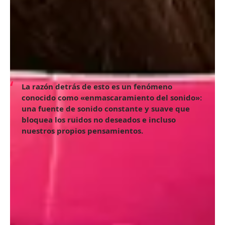
Es bastante habitual que, cuando necesitamos hacer una
tarea que requiere de cierta concentración, busquemos
alguna fuente de sonido externa, como música de fondo.
Incluso, un lugar con un murmullo constante de
fondo, como una cafetería, puede ayudarnos a
trabajar o a entrar en un estado de somnolencia
.
La razón detrás de esto es un fenómeno
conocido como «enmascaramiento del sonido»:
una fuente de sonido constante y suave que
bloquea los ruidos no deseados e incluso
nuestros propios pensamientos.
1. Reducción del estrés
El ruido marrón (por ejemplo, el rugido fuerte del océano
o una lluvia muy intensa) podría provocar una respuesta
de relajación en algunas personas. Se pueden citar algunos
estudios científicos que han comprobado que los sonidos
naturales benefician la salud, ya que tienen efectos
positivos en el sistema nervioso e, incluso, logran mejorar