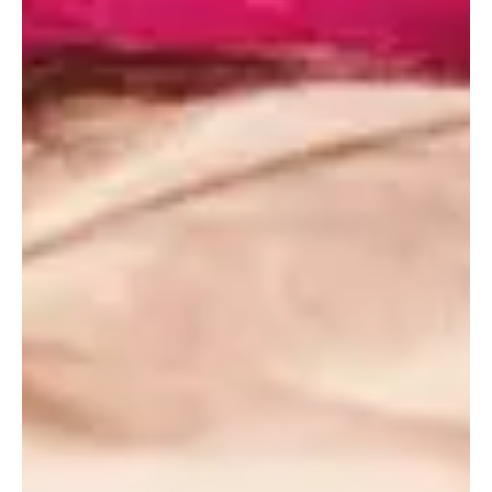
nuestro estado de ánimo y reducir la frecuencia cardíaca.
2. Relajación
Hay algunos sonidos considerados como «ruido marrón»,
como el rugido de un motor de un avión o el sonido de un
refrigerador viejo, que pueden ayudar a relajarnos. Esto
tiene que ver con el enmascaramiento del sonido que
mencionábamos antes.
Un ejemplo práctico es el siguiente: si te llega una
notificación al móvil mientras estás meditando, o si un
perro ladra durante la madrugada, el ruido marrón evitará
que tu cerebro se active del todo ante este estímulo.
En cuanto a si el ruido marrón es eficaz o no para conciliar
el sueño, no existe evidencia científica contundente al
respecto.
La evidencia anecdótica sugiere que el
mismo enmascaramiento de los sonidos podría
sumergirnos en un estado de adormecimiento
, pero
variará según cada caso.
3. Mejora de la concentración