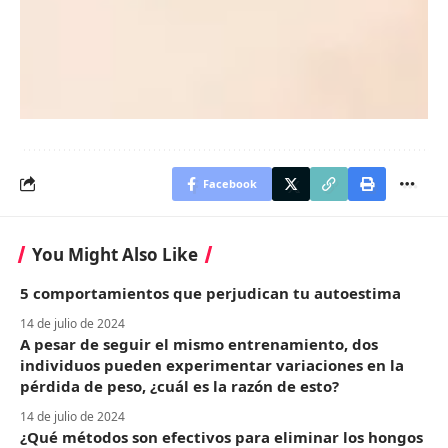
Algunas investigaciones han precisado que el ruido
marrón, al igual que el ruido blanco, podría mejorar la
concentración. Por ejemplo,
una investigación divulgada
en
Applied Acoustics
ha descubierto que el ruido marrón
ayud
Facebook
You Might Also Like
5 comportamientos que perjudican tu autoestima
14 de julio de 2024
A pesar de seguir el mismo entrenamiento, dos
individuos pueden experimentar variaciones en la
pérdida de peso, ¿cuál es la razón de esto?
14 de julio de 2024
¿Qué métodos son efectivos para eliminar los hongos