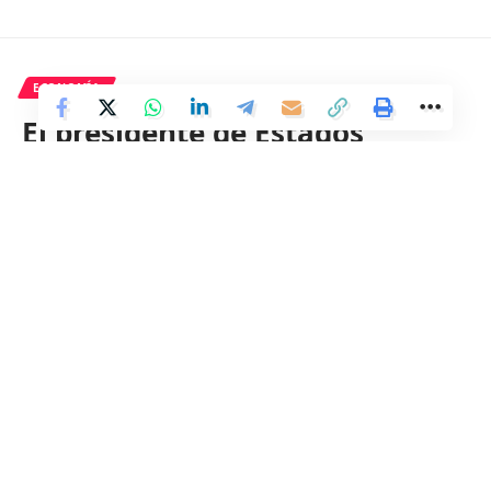
ECONOMÍA
El presidente de Estados
Unidos, Joe Biden, se dirigió al
Congreso el miércoles para
presentar su primer discurso
ante una sesión conjunta.
Durante su discurso, Biden
destacó sus logros en los
primeros 100 días de su
presidencia y delineó su
ambiciosa agenda para el