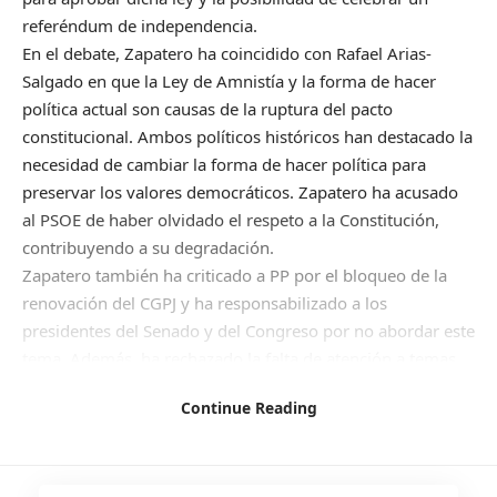
referéndum de independencia.
En el debate, Zapatero ha coincidido con Rafael Arias-
Salgado en que la Ley de Amnistía y la forma de hacer
política actual son causas de la ruptura del pacto
constitucional. Ambos políticos históricos han destacado la
necesidad de cambiar la forma de hacer política para
preservar los valores democráticos. Zapatero ha acusado
al PSOE de haber olvidado el respeto a la Constitución,
contribuyendo a su degradación.
Zapatero también ha criticado a PP por el bloqueo de la
renovación del CGPJ y ha responsabilizado a los
presidentes del Senado y del Congreso por no abordar este
tema. Además, ha rechazado la falta de atención a temas
sustantivos como la vivienda, la salud o la educación.
Continue Reading
Arias-Salgado ha afirmado que ningún Tribunal
Constitucional avalaría una Ley de Amnistía que propicie
una mutación constitucional ilegítima. Ha destacado que la
forma de elección de políticos en España siempre ha sido