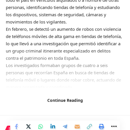
todo el país en vehículos alquilados o a nombre de otras
personas, identificando tiendas de telefonía y estudiando
los dispositivos, sistemas de seguridad, cámaras y
movimientos de los vigilantes.
En febrero, se detectó un aumento de robos con violencia
de teléfonos móviles de alta gama en tiendas de telefonía,
lo que llevó a una investigación que permitió identificar a
un grupo criminal itinerante especializado en delitos
contra el patrimonio en toda España.
Los investigados formaban grupos de cuatro a seis
personas que recorrían España en busca de tiendas de
telefonía móvil o lugares donde robar cobre, actuando de
manera organizada y coordinada.
Continue Reading
Una vez identificado un objetivo, los investigados
analizaban el lugar y estudiaban los dispositivos móviles
disponibles, sistemas de seguridad como cámaras o
INTERNACIONAL