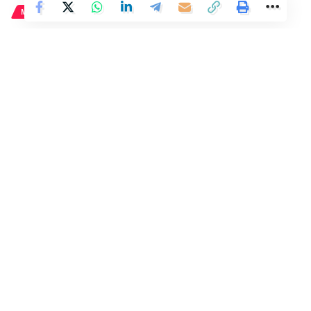
La vicepresidenta segunda del Gobierno, Yolanda Díaz, junto a los
MADRID
líderes de UGT y CC.OO., Pepe Álvarez y Unai Sordo
El primer sábado nocturno del
Museo del Prado registra una
afluencia de más de 1.700
visitantes.
1 Min Read
Distrito
Last updated: 3 de marzo de 2024 15:55
03/03/2024
Actualizado a las 13:54h.