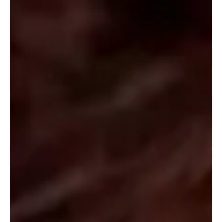
practicarla y cuáles son sus beneficios.
¿Qué es
edging
?
¿Alguna vez intentaste distraerte, modificar la postura o
tocar otras partes del cuerpo para reducir la excitación
durante el acto sexual? Entonces recurriste a la técnica del
edging
, donde se buscan orgasmos más potentes, a través
del ida y vuelta, en la intensidad del acto erótico.
La clave es llegar hasta el límite del orgasmo, pero
evitarlo
, para luego bajar el ritmo por unos minutos y
volver a la misma instancia. El término «edging» tiene una
traducción literal poco relacionada. Más bien se vincula
con ‘borde’ o ‘precipicio’, para remitir al límite donde hay
que llegar sin traspasar.
También se conoce como «control del orgasmo» y es tan
funcional para hombres como para mujeres. A nivel físico,
el flujo sanguíneo que se dirige a la zona pélvica y genital
se mantiene para generar una mayor sensibilidad. El
resultado es un clímax más intenso y un momento de