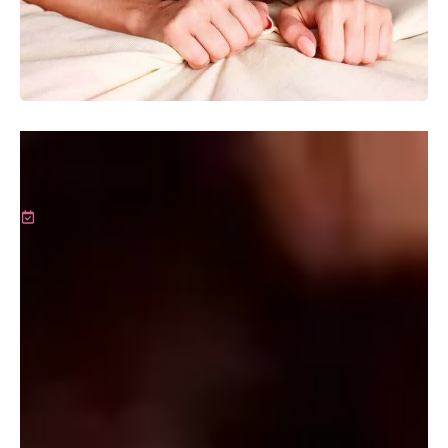
¿Quieres prolongar y potenciar los orgasmos en tus
relaciones íntimas? Descubre una técnica simple que te
ayudará a mantener el clímax durante más tiempo.
Última actualización:
02 marzo, 2024
Sostener la excitación sexual antes de terminar es una de
las instancias más placenteras de la intimidad, tanto en
pareja como en soledad. Si bien no es un ningún truco
mágico, el
edging
consiste en retrasar el orgasmo, a través
de diferentes métodos.
Se trata de una técnica que combina aspectos físicos
y psicológicos para conseguir eyaculaciones y
orgasmos más intensos
. Sigue leyendo y entérate cómo