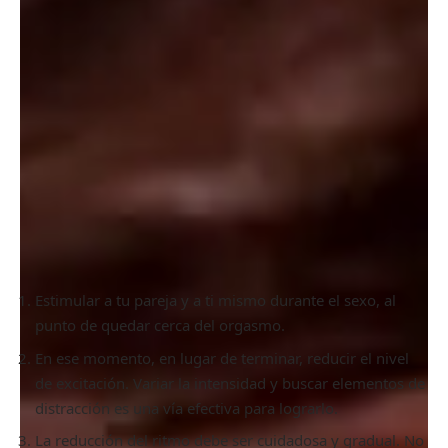
liberación que produce orgasmos más placenteros.
Consejos para practicar
edging
Si bien esta técnica suele ejecutarse de manera
inconsciente— y es muy probable que alguna vez lo hayas
hecho—, existen estrategias para mejorarla. Lo primordial
es comunicarse con tu pareja, si lo realizas en conjunto,
para que no se sorprenda si se extiende el acto.
Ir paso a paso
En principio, veamos cómo practicarlo de manera más
específica.
Estimular a tu pareja y a ti mismo durante el sexo, al
punto de quedar cerca del orgasmo.
En ese momento, en lugar de terminar, reducir el nivel
de excitación. Variar la intensidad y buscar elementos de
distracción es una vía efectiva para lograrlo.
La reducción del ritmo debe ser cuidadosa y gradual. No