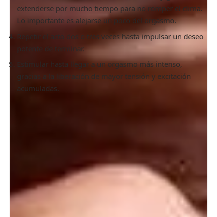
extenderse por mucho tiempo para no romper el clima.
Lo importante es alejarse un poco del orgasmo.
Repetir el acto dos o tres veces hasta impulsar un deseo
potente de terminar.
Estimular hasta llegar a un orgasmo más intenso,
gracias a la liberación de mayor tensión y excitación
acumuladas.
Pensar en otra cosa
Aunque parezca sencillo, no siempre es fácil detener o
reducir el impulso. Una estrategia favorable es buscar
elementos de distracción, como pensar en tareas
pendientes que nada tengan que ver con sexo.
Olvidarse
por un instante del placer
es un modo de controlar el
orgasmo a partir del pensamiento.
Cambiar la postura
Modificar la postura implica un leve freno del acto que
funciona para reducir la intensidad
. Además, habilita