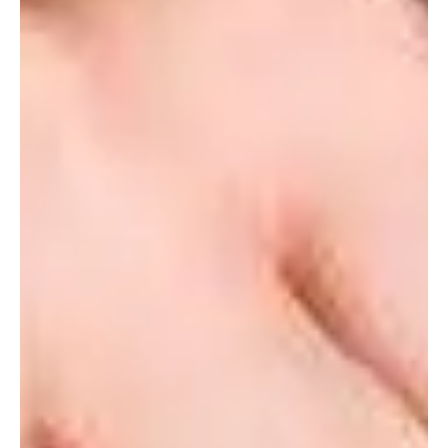
la exploración y evita que caigamos en la monotonía.
Existen numerosas posturas sexuales que puedes probar
con tu pareja.
Considerar el tiempo
Si crees no tener problemas con el proceso del
edging
,
pero te surgen dudas sobre el tiempo que puede
sostenerse,
considera dos o tres vueltas por acto
. Se
trata de una estimación general, ya que depende de cada
persona, del vínculo íntimo que sostengan, del contexto y
del deseo mutuo.
Apartar un poco a la pareja
Otro elemento de distracción es alejar un poco a la pareja
durante el acto. El contacto permanente puede ser difícil de
manejar al momento de reducir la excitación. Para no ser
tan brusco, también e
s posible contactar otras partes
del cuerpo que no remitan al placer sexual.
Practicar ejercicios Kegel
Para mejorar el desempeño del
edging,
desde lo físico, es