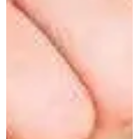
aconsejable practicar los ejercicios Kegel, un conjunto de
movimientos creados para combatir la incontinencia
urinaria. Con el tiempo, se demostró su efectividad para
mejorar las posturas sexuales,
a partir del control de la
musculatura pélvica
.
Combinar con otros juegos sexuales
Por ejemplo, el
spanking
, que consiste en adoptar un rol
consensuado de dominador y dominado, con el fin de
propinar ‘azotes’.
Las prácticas generales vinculadas al
BDSM también se combinan con el
edging
.
Practicar
edging
en solitario
Un buen consejo para mejorar el desempeño es
masturbarse bajo la misma dinámica
, tanto para
hombres como para mujeres. Reduce la intensidad antes
de finalizar y repite varias veces el proceso.
Conocer el propio cuerpo y sus respuestas es esencial para
intensificar la experiencia en pareja. Incluso,
puedes
incorporar juguetes sexuales que ayudan a llegar al