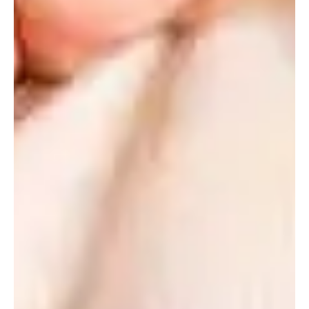
orgasmo.
El
edging
es una práctica de hombres y
mujeres
Esta técnica intenta aumentar el flujo sanguíneo del área
pélvica al detener los orgasmos. Con frecuencia, dicho
flujo se vincula solo a la erección masculina, pero el
aparato sexual femenino también genera un tipo de
erección en el clítoris.
Aunque menos perceptible a la vista, ofrece la misma
posibilidad de experimentar el
edging
. Por ejemplo, a
partir de modificar la velocidad, forma e intensidad de
movimientos en la zona. En este sentido, la revista
científica
The journal of sexual medicine
realizó
un estudio
con 88 mujeres de entre 18 y 53 años.
El 64 % reveló que utilizan la estimulación vaginal y
del clítoris para contribuir a alcanzar el orgasmo
.
Además, quienes aplican dicha estimulación como
principal, demostraron un mayor control sobre su