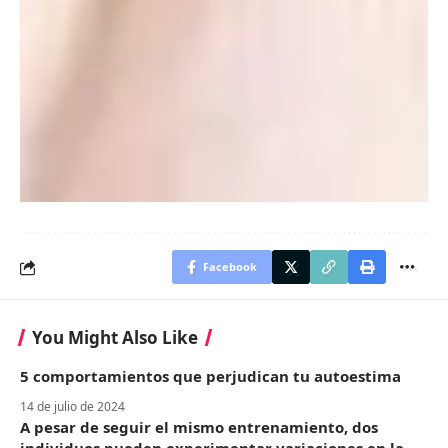
excitación sexual autoinformada.
Por el lado de los hombres, ejercitar el
edging
puede ser
útil para reducir la eyaculación precoz. Trabajar los
tiempos y reacciones individuales ayuda a conocer nuestro
cuerpo y ponerlo en función del control orgásmico. La
eyaculación precoz es una problemática común que suele
relacionarse con un
origen psicológico
.
Facebook
You Might Also Like
5 comportamientos que perjudican tu autoestima
14 de julio de 2024
A pesar de seguir el mismo entrenamiento, dos