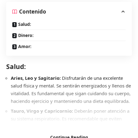
Contenido
Salud:
Dinero:
Amor:
Salud:
Aries, Leo y Sagitario:
Disfrutarán de una excelente
salud física y mental. Se sentirán energizados y llenos de
vitalidad. Es fundamental que sigan cuidando su cuerpo,
haciendo ejercicio y manteniendo una dieta equilibrada.
Tauro, Virgo y Capricornio:
Deberán poner atención a
su sistema respiratorio. Es recomendable que eviten
lugares con mucha contaminación y que se abriguen
para prevenir resfriados. Tomar bebidas calientes para
Continue Reading