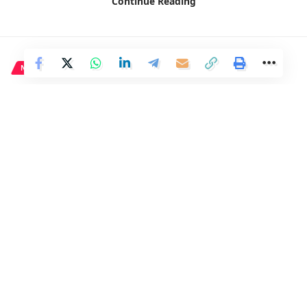
Continue Reading
NACIONAL
Las casetas de la Feria de
Córdoba respaldan la consulta
y valoran los beneficios de las
instalaciones permanentes.
2 Min Read
Distrito
Last updated: 23 de junio de 2024 09:40