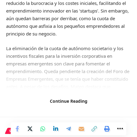
reducido la burocracia y los costes iniciales, facilitando el
emprendimiento innovador en las ‘startups’. Sin embargo,
aún quedan barreras por derribar, como la cuota de
autónomo que asfixia a los pequeños emprendedores al
principio de su negocio.
La eliminación de la cuota de autónomo societario y los
incentivos fiscales para la inversión corporativa en
empresas emergentes son clave para fomentar el
emprendimiento. Queda pendiente la creación del Foro de
Empresas Emergentes, que se tenía que haber constituido
antes. A pesar de los desafíos, Mateo destaca que
emprender es apasionante y requiere una mentalidad a
Continue Reading
largo plazo y mucho esfuerzo.
En España operan alrededor de 11,000 ‘startups’,
colocando al país en cuarta posición en Europa en número
de empresas emergentes. La irrupción de la inteligencia
SOCIEDAD