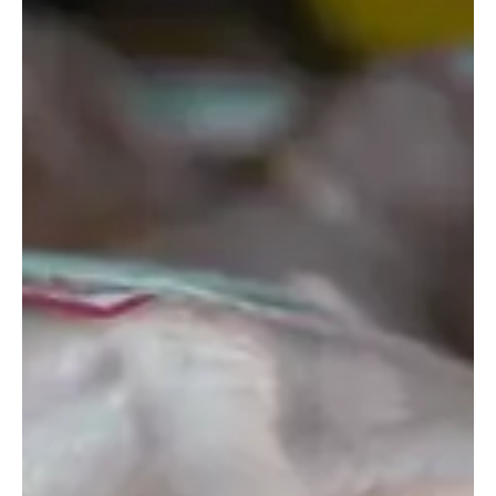
enseñamos cómo identificar si el pollo está fresco o no,
prestando atención a su olor, color y textura.
¿Qué pasa si como pollo en mal estado?
Según el último
Informe del Consumo Alimentario
, cada
español consume alrededor de 10,5 kilos de pollo al año
en España. Esta carne es la más consumida debido a su
precio asequible y su alto contenido nutricional.
El pollo contiene principalmente agua, proteínas y grasa,
pero también aporta hierro, zinc, selenio, fósforo,
magnesio y vitaminas A y B, según la
Fundación Española
de Nutrición
.
Es fundamental almacenar y manipular
adecuadamente el pollo para garantizar su calidad
nutricional y disfrutar de su sabor
. Un pollo en mal
estado puede contener bacterias como Salmonella,
Clostridium perfringens, Campylobacter, E. coli, entre
otras. Consumirlas puede provocar intoxicación
alimentaria con síntomas como vómitos, náuseas, diarrea,