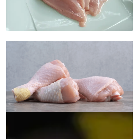
Si el pollo presenta un tacto resbaladizo, color gris o
manchas amarillas, es mejor desecharlo, ya que puede
estar descompuesto. Aquí te mostramos otras señales para
identificar si el pollo no es seguro para consumir.
Última actualización:
15 mayo, 2024
El pollo es una excelente fuente de proteínas, vitaminas del
complejo B, hierro y otros nutrientes esenciales para el
cuerpo. Sin embargo, al igual que cualquier carne animal,
puede contaminarse y deteriorarse si no se manipula
y almacena adecuadamente
.
A veces, es difícil determinar si un pollo está en buen
estado para consumirlo. Por lo tanto, en este artículo te