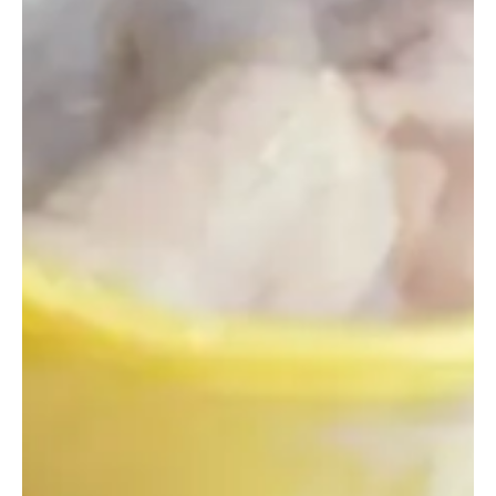
fiebre y malestar general.
Estas son 7 señales de que el pollo no
está fresco
Existen varias formas de identificar si el pollo no es apto
para el consumo, desde su aspecto hasta su olor. Aquí te
mostramos siete señales que indican que es mejor
desecharlo, ya sea que lo hayas comprado en el
supermercado o lo hayas almacenado en tu congelador.
1. El olor
El olor es el primer indicio de que un pollo está en mal
estado. Si tiene un olor desagradable, significa que hay
bacterias presentes en la carne que podrían representar un
riesgo para la salud si se consume.
Un olor desagradable puede ser amargo, agrio, a
amoníaco o sulfuroso, cualquier aroma distinto al
característico del pollo fresco.