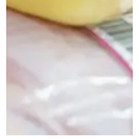
2. Fecha de caducidad
El pollo no debe consumirse una vez vencida su fecha de
caducidad, especialmente si tienes dudas sobre su
frescura. Antes de comprarlo, asegúrate de que la fecha de
caducidad sea válida y que tengas suficiente tiempo para
consumirlo antes de que expire.
En el caso de que el pollo haya vencido mientras estaba
congelado y no presente signos de deterioro, podría
consumirse después de la fecha de vencimiento, ya que las
bajas temperaturas actúan como conservante.
3. Textura
La textura del pollo es otro indicador de su frescura. Si al
tocarlo sientes que es elástico y firme, está en buen estado.
Sin embargo, si está pegajoso, resbaladizo o presenta
áreas blandas, podría significar que las bacterias han
comenzado a descomponer la carne y que no es segura
para consumir.
4. Color