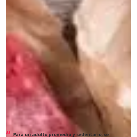
Las proteínas están compuestas por aminoácidos y
desempeñan un papel crucial en el crecimiento celular, la
reparación de tejidos, la formación de músculos y huesos,
y la producción de enzimas y hormonas. Por lo tanto, es
esencial consumirlas en cantidades adecuadas.
En este artículo, descubrirás diversas opciones ricas en
proteínas para la cena, sus beneficios para la salud y cómo
incorporarlas en tu dieta diaria.
¿Cuántas proteínas debes consumir al
día?
La cantidad diaria recomendada de proteínas varía según
factores como peso, sexo, edad, estado de salud y
requerimientos calóricos individuales. Según Medline Plus,
se aconseja que entre el 10 % y el 35 % de las calorías
diarias provengan de proteínas. Por ejemplo, si consumes
2000 calorías al día, deberías ingerir entre 50 y 175
gramos de proteínas.
Para un adulto promedio y sedentario, se