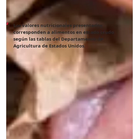
ricas en proteínas que puedes incluir en tus cenas para
aprovechar sus beneficios nutricionales. Recuerda ajustar
las cantidades según tus necesidades individuales.
Los valores nutricionales presentados
corresponden a alimentos en estado crudo
según las tablas del Departamento de
Agricultura de Estados Unidos.
1. Huevos
Los huevos son una fuente común de proteínas para la
cena, con aproximadamente 5.54 gramos de proteína en
un huevo mediano y 6.3 en uno grande. Además, son ricos
en vitaminas, minerales y antioxidantes.
Un estudio publicado en Nutrients destaca la importancia
de la proteína del huevo para la salud muscular y su
capacidad saciante, lo que puede reducir la ingesta calórica
y prevenir ciertas enfermedades.
Una opción sencilla para la cena es preparar una tortilla de
huevo con atún, una receta rápida y económica.
2. Pechuga de pollo