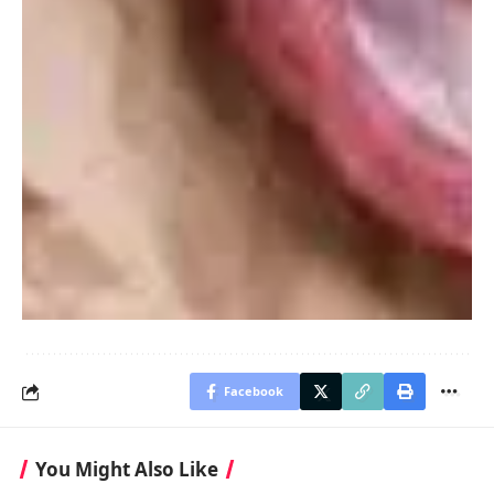
Además de comerlas solas, puedes preparar salsas y
pestos con nueces mezcladas con albahaca, ajo y aceite de
oliva.
7. Lentejas
Las lentejas son una legumbre versátil con 17.1 gramos de
proteína por cada 100 gramos. Son ricas en hierro, fibra,
zinc y potasio, ideales para platos como menestras, guisos
o hamburguesas.
8. Almendras
Las almendras son ricas en proteínas con 21.2 gramos por
cada
Facebook
You Might Also Like