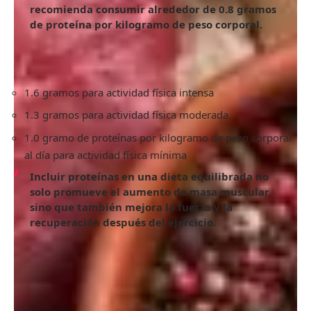
recomienda consumir alrededor de 0.8 gramos
de proteína por kilogramo de peso corporal.
Si realizas ejercicio regularmente, necesitarás una cantidad
mayor de proteínas. Un estudio publicado en Food and
Function en 2016 sugiere una ingesta de:
1.6 gramos para actividad física intensa
1.3 gramos para actividad física moderada
1.0 gramo de proteínas por kilogramo de peso corporal
al día para actividad física mínima
Incluir proteínas en una dieta equilibrada no
solo promueve el aumento de masa muscular,
sino que también mejora la fuerza y la
recuperación después del ejercicio.
Efectos de consumir proteínas durante
la última comida del día
Se ha demostrado que una dieta rica en proteínas puede
ayudar a controlar el peso al proporcionar una sensación
de saciedad. Además, las proteínas requieren más energía