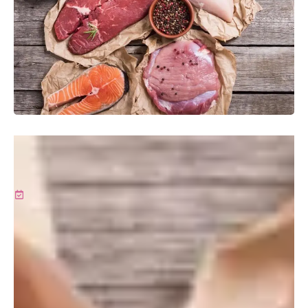
Desde las carnes blancas y rojas hasta las legumbres y los
frutos secos, descubre cómo puedes incluir más proteínas
en tu dieta.
Última actualización:
27 mayo, 2024
La cena es una oportunidad importante para nutrir
tu cuerpo antes del descanso nocturno.
Es
fundamental elegir alimentos ricos en proteínas, que no
solo aportan valor nutricional, sino que también benefician
la salud.