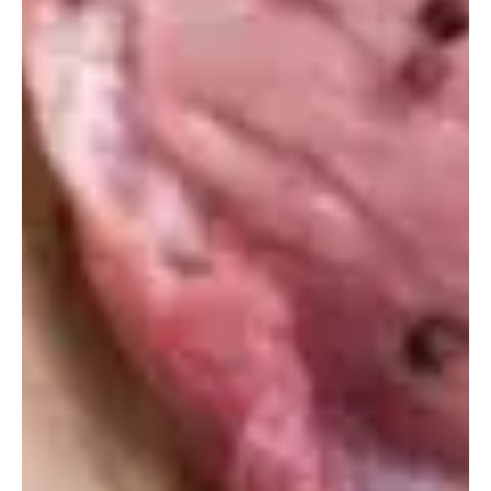
riboflavina, niacina y vitamina B12.
Para una comida familiar, prueba un guisado de ternera
con verduras y hierbas aromáticas, una opción nutritiva y
sabrosa.
5. Salmón
El salmón es una excelente fuente de proteínas con 20.4
gramos por cada 100 gramos. Destaca por su contenido
de ácidos grasos omega-3, vitaminas y minerales.
Incluir salmón en la cena puede beneficiar la construcción
muscular, mantener la masa muscular y contribuir a la
pérdida de peso.
Prueba un salmón a la naranja con guarniciones como
papas doradas, espárragos o arroz para una cena nutritiva
y deliciosa.
6. Nueces
Las nueces son un fruto seco nutritivo con 21.2 gramos de
proteínas por cada 100 gramos. Son ricas en vitaminas,
minerales y ácidos grasos esenciales.