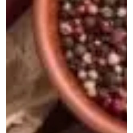
para ser digeridas que los carbohidratos, lo que puede
contribuir al control del peso corporal.
Consumir proteínas después del ejercicio también es
beneficioso, ya que ayuda en la recuperación y el
fortalecimiento muscular. Además, ingerirlas por la noche
promueve una digestión y absorción eficientes,
aumentando la síntesis de proteínas musculares durante el
sueño.
Conoce los 20 alimentos proteicos que
debes incluir en tus cenas
Una cena equilibrada y rica en proteínas es una excelente
elección para mantener un peso saludable y promover la
masa muscular. Es importante seleccionar proteínas de
calidad, como carnes magras, mariscos y fuentes
vegetales, en lugar de carnes grasas o embutidos.
A continuación, te presentamos una variedad de opciones