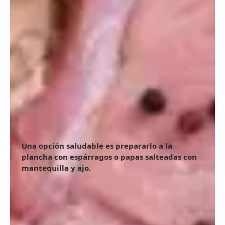
La pechuga de pollo es una carne magra con
aproximadamente 22.5 gramos de proteína por cada 100
gramos. Es una excelente fuente de fósforo y potasio.
Su versatilidad en la cocina permite prepararla de diversas
formas, como bañada en salsa de queso o a la plancha con
una ensalada de quinoa.
3. Lomo de cerdo
A pesar de los mitos, el lomo de cerdo es rico en vitaminas
B y fósforo, esenciales para el corazón, el sistema nervioso
y los huesos. Contiene aproximadamente 21.3 gramos de
proteína por cada 100 gramos.
Una opción saludable es prepararlo a la
plancha con espárragos o papas salteadas con
mantequilla y ajo.
4. Lomo de ternera
El lomo de ternera es una fuente de proteínas magras con
21.8 gramos por cada 100 gramos. Además, aporta
nutrientes como hierro, potasio, zinc, fósforo, vitamina B6,