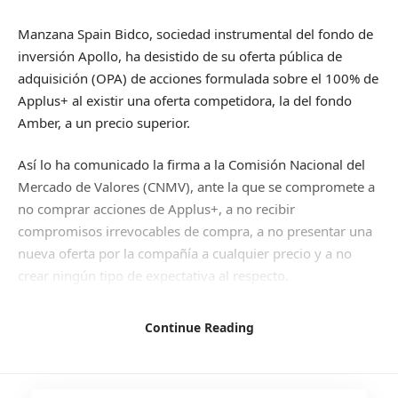
Manzana Spain Bidco, sociedad instrumental del fondo de
inversión Apollo, ha desistido de su oferta pública de
adquisición (OPA) de acciones formulada sobre el 100% de
Applus+ al existir una oferta competidora, la del fondo
Amber, a un precio superior.
Así lo ha comunicado la firma a la Comisión Nacional del
Mercado de Valores (CNMV), ante la que se compromete a
no comprar acciones de Applus+, a no recibir
compromisos irrevocables de compra, a no presentar una
nueva oferta por la compañía a cualquier precio y a no
crear ningún tipo de expectativa al respecto.
Así, Apollo deja claro que los compromisos anteriores se
Continue Reading
formulan de forma voluntaria y de acuerdo con una
interpretación «razonable» de la normativa aplicable «y
tienen por objeto contribuir al ordenado funcionamiento