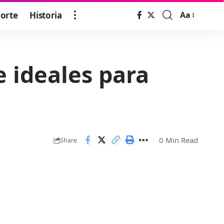
orte
Historia
Aa
Font
Resizer
e ideales para
0 Min Read
Share