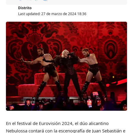
Distrito
Fuente (para controlar el refrito):
Last updated: 27 de marzo de 2024 18:36
https://www.eldebate.com/espana/madrid/capital/202403
27/lluvia-fuertes-vientos-madrid-provocan-100-salidas-
bomberos_185170.html
Facebook
En el festival de Eurovisión 2024, el dúo alicantino
Nebulossa contará con la escenografía de Juan Sebastián e