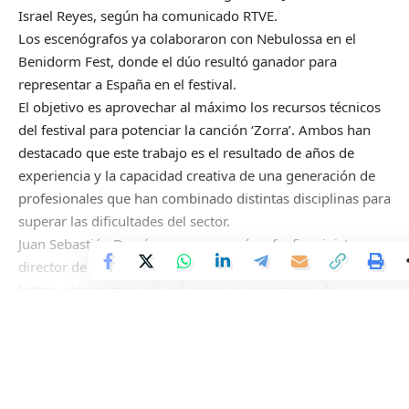
Israel Reyes, según ha comunicado RTVE.
Los escenógrafos ya colaboraron con Nebulossa en el
Benidorm Fest, donde el dúo resultó ganador para
representar a España en el festival.
El objetivo es aprovechar al máximo los recursos técnicos
del festival para potenciar la canción ‘Zorra’. Ambos han
destacado que este trabajo es el resultado de años de
experiencia y la capacidad creativa de una generación de
profesionales que han combinado distintas disciplinas para
superar las dificultades del sector.
Juan Sebastián Domínguez es escenógrafo, figurinista y
director de arte, con experiencia en ópera, zarzuela, danza,
teatro y teatro musical, así como en programas de
televisión como Eurovisión, Benidorm Fest, Got Talent, The
Continue Reading
Dancer e Idol Kids.
Por otro lado, Israel Reyes Tejera es director escénico,
autor y productor teatral, con trabajos destacados en
televisión como la Gala Drag del Carnaval de Las Palmas