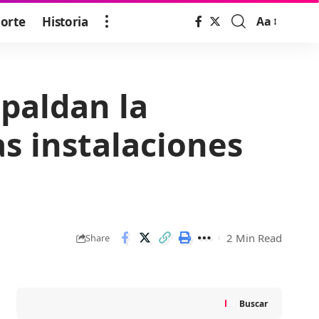
orte
Historia
Aa
Font
Resizer
spaldan la
as instalaciones
2 Min Read
Share
Buscar