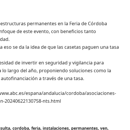
raestructuras permanentes en la Feria de Córdoba
enfoque de este evento, con beneficios tanto
udad.
ara eso se da la idea de que las casetas paguen una tasa
sidad de invertir en seguridad y vigilancia para
 lo largo del año, proponiendo soluciones como la
 autofinanciación a través de una tasa.
://www.abc.es/espana/andalucia/cordoba/asociaciones-
en-20240622130758-nts.html
sulta
,
cordoba
,
feria
,
instalaciones
,
permanentes
,
ven
,