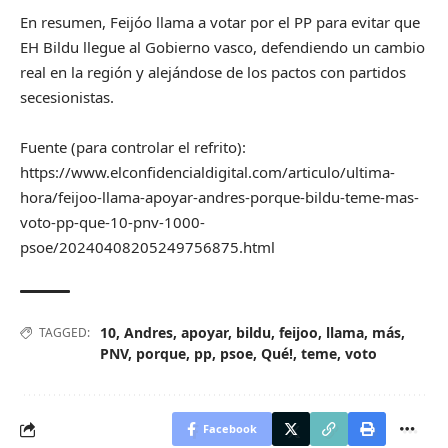
En resumen, Feijóo llama a votar por el PP para evitar que
EH Bildu llegue al Gobierno vasco, defendiendo un cambio
real en la región y alejándose de los pactos con partidos
secesionistas.
Fuente (para controlar el refrito):
https://www.elconfidencialdigital.com/articulo/ultima-
hora/feijoo-llama-apoyar-andres-porque-bildu-teme-mas-
voto-pp-que-10-pnv-1000-
psoe/20240408205249756875.html
10
,
Andres
,
apoyar
,
bildu
,
feijoo
,
llama
,
más
,
TAGGED:
PNV
,
porque
,
pp
,
psoe
,
Qué!
,
teme
,
voto
Facebook