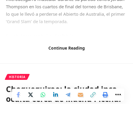
Thompson en los cuartos de final del torneo de Brisbane,
lo que le llevó a perderse el Abierto de Australia, el primer
‘Grand Slam’ de la temporada.
Fuente (para controlar el refrito):
https://www.europapress.es/deportes/tenis-00166/noticia-
Continue Reading
rafa-nadal-debutara-indian-wells-madrugada-viernes-
marzo-20240227232201.html
HISTORIA
Facebook
Choquequirao: la ciudad inca
oculta cerca de Machu Picchu.
1 Min Read
Distrito
Last updated: 27 de febrero de 2024 22:51