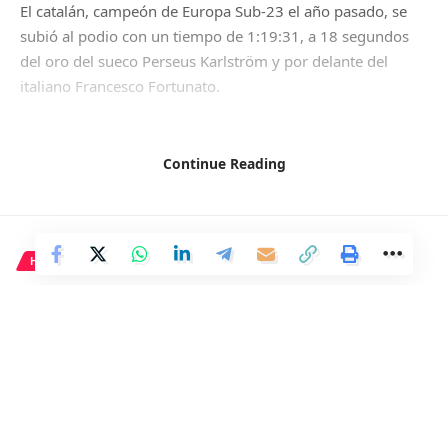
El catalán, campeón de Europa Sub-23 el año pasado, se
subió al podio con un tiempo de 1:19:31, a 18 segundos
del oro del sueco Perseus Karlström y por delante del
italiano Francesco Fortunato.
Continue Reading
Facebook
HISTORIA
Cuatro décadas de ‘Born in the
USA’, la obra malinterpretada
de Bruce Springsteen
5 Min Read