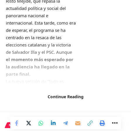
Risto Mejide, que repasa la
actualidad política y social del
panorama nacional e
internacional. Esta tarde, como era
de esperar, el programa se ha
centrado en la resaca de las
elecciones catalanas y la victoria
de Salvador Illa y el PSC. Aunque
el momento más esperado por
la audiencia ha llegado en la
parte final.
La nueva sección de ‘Todo es
mentira’, ‘Qué hay de lo mío’,
donde los espectadores mandan
Continue Reading
preguntas a los colaboradores del
programa se ha convertido en el
espacio preferido para muchos.
Una vez más, Risto Mejide ha
NACIONAL