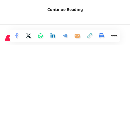
responder-12-partidos-quedan-20240306004134.html
Continue Reading
Facebook
HISTORIA
La historia trágica detrás del
color morado en el feminismo.
1 Min Read
Distrito
Last updated: 6 de marzo de 2024 08:36