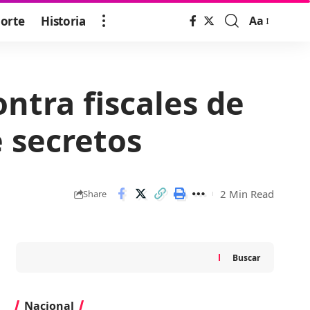
orte
Historia
Aa
Font
Resizer
ontra fiscales de
 secretos
2 Min Read
Share
Buscar
Nacional