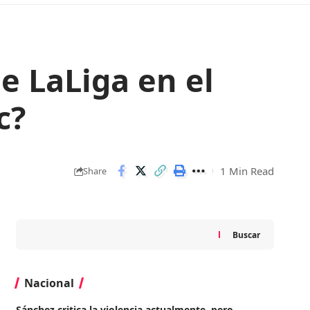
e LaLiga en el
c?
1 Min Read
Share
Buscar
Nacional
Sánchez critica la violencia actualmente, pero