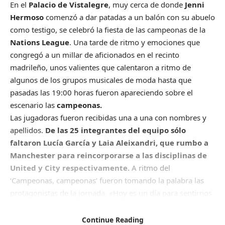
E
n el
Palacio de Vistalegre
, muy cerca de donde
Jenni
Hermoso
comenzó a dar patadas a un balón con su abuelo
como testigo, se celebró la fiesta de las campeonas de la
Nations League
. Una tarde de ritmo y emociones que
congregó a un millar de aficionados en el recinto
madrileño, unos valientes que calentaron a ritmo de
algunos de los grupos musicales de moda hasta que
pasadas las 19:00 horas fueron apareciendo sobre el
escenario las
campeonas.
Las jugadoras fueron recibidas una a una con nombres y
apellidos.
De las 25 integrantes del equipo sólo
faltaron Lucía García y Laia Aleixandri, que rumbo a
Manchester para reincorporarse a las disciplinas de
United y City respectivamente.
A ritmo del
‘Campeonas, campeonas’ fueron tomando la palabra las
protagonistas de la jornada. «Hoy es un día para sentirnos
felices y agradecidos», apuntó la seleccionadora
Montse
Tom,
que quiso poner en valor a las jugadoras y agradeció
Continue Reading