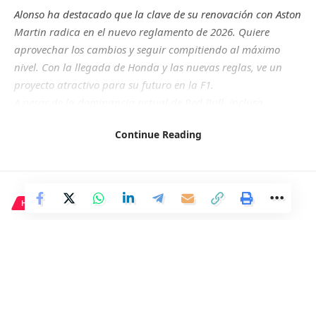
Alonso ha destacado que la clave de su renovación con Aston
Martin radica en el nuevo reglamento de 2026. Quiere
aprovechar los cambios y seguir compitiendo al máximo
nivel. Con la llegada de Honda y las nuevas reglas, ve un
proyecto atractivo para su futuro en la F1.
A pesar de la dominancia actual de Red Bull, incluso
Verstappen tiene dudas sobre el futuro de su escudería.
Continue Reading
Alonso ha optado por la estabilidad y confía en el proyecto
de vida que representa Aston Martin para él.
HISTORIA
El garum, la salsa favorita de la
Antigua Roma
2 Min Read