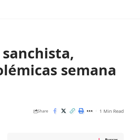
 sanchista,
polémicas semana
1 Min Read
Share
Buscar