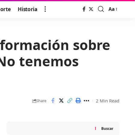
orte
Historia
Aa
Font
Resizer
nformación sobre
 «No tenemos
2 Min Read
Share
Buscar