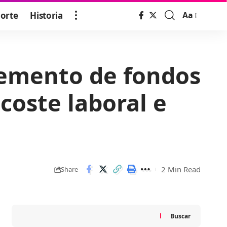
orte
Historia
Aa
Font
Resizer
remento de fondos
coste laboral e
2 Min Read
Share
Buscar