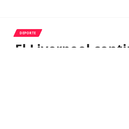
DEPORTE
El Liverpool cont
su enfrentamiento
Distrito
Last updated: 5 de abril de 2024 01:45