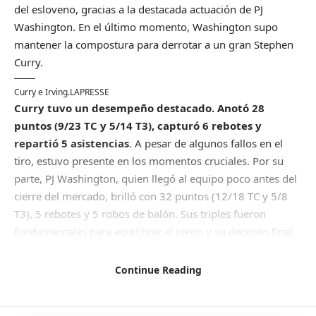
del esloveno, gracias a la destacada actuación de PJ
Washington. En el último momento, Washington supo
mantener la compostura para derrotar a un gran Stephen
Curry.
Curry e Irving.
LAPRESSE
Curry tuvo un desempeño destacado. Anotó 28
puntos (9/23 TC y 5/14 T3), capturó 6 rebotes y
repartió 5 asistencias
. A pesar de algunos fallos en el
tiro, estuvo presente en los momentos cruciales. Por su
parte, PJ Washington, quien llegó al equipo poco antes del
cierre del mercado, brilló con 32 puntos (12/18 TC y 5/8
T3), 5 rebotes y 5 robos de balón. Sus triples fueron
fundamentales para equilibrar el juego y su decisión final
fue determinante.
Con poco tiempo en el reloj, Tim Hardaway Jr. recibió un
Continue Reading
pase clave que le permitió anotar la canasta decisiva. La
defensa de los Warriors se centró en Hardaway, dejando a